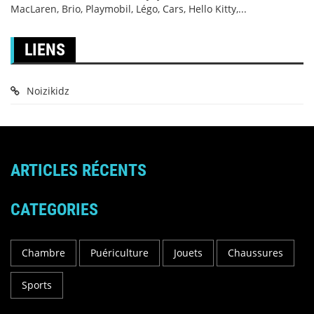
MacLaren, Brio, Playmobil, Légo, Cars, Hello Kitty,...
LIENS
Noizikidz
ARTICLES RÉCENTS
CATEGORIES
Chambre
Puériculture
Jouets
Chaussures
Sports